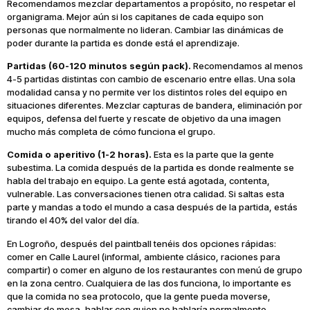
Recomendamos mezclar departamentos a propósito, no respetar el
organigrama. Mejor aún si los capitanes de cada equipo son
personas que normalmente no lideran. Cambiar las dinámicas de
poder durante la partida es donde está el aprendizaje.
Partidas (60-120 minutos según pack).
Recomendamos al menos
4-5 partidas distintas con cambio de escenario entre ellas. Una sola
modalidad cansa y no permite ver los distintos roles del equipo en
situaciones diferentes. Mezclar capturas de bandera, eliminación por
equipos, defensa del fuerte y rescate de objetivo da una imagen
mucho más completa de cómo funciona el grupo.
Comida o aperitivo (1-2 horas).
Esta es la parte que la gente
subestima. La comida después de la partida es donde realmente se
habla del trabajo en equipo. La gente está agotada, contenta,
vulnerable. Las conversaciones tienen otra calidad. Si saltas esta
parte y mandas a todo el mundo a casa después de la partida, estás
tirando el 40% del valor del día.
En Logroño, después del paintball tenéis dos opciones rápidas:
comer en Calle Laurel (informal, ambiente clásico, raciones para
compartir) o comer en alguno de los restaurantes con menú de grupo
en la zona centro. Cualquiera de las dos funciona, lo importante es
que la comida no sea protocolo, que la gente pueda moverse,
cambiar de mesa, hablar con quien no hablaría normalmente.