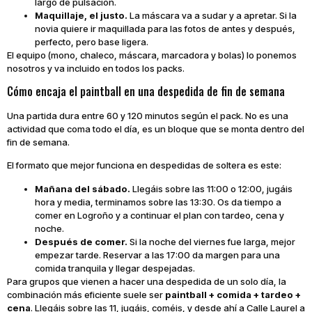
largo de pulsación.
Maquillaje, el justo.
La máscara va a sudar y a apretar. Si la
novia quiere ir maquillada para las fotos de antes y después,
perfecto, pero base ligera.
El equipo (mono, chaleco, máscara, marcadora y bolas) lo ponemos
nosotros y va incluido en todos los packs.
Cómo encaja el paintball en una despedida de fin de semana
Una partida dura entre 60 y 120 minutos según el pack. No es una
actividad que coma todo el día, es un bloque que se monta dentro del
fin de semana.
El formato que mejor funciona en despedidas de soltera es este:
Mañana del sábado.
Llegáis sobre las 11:00 o 12:00, jugáis
hora y media, terminamos sobre las 13:30. Os da tiempo a
comer en Logroño y a continuar el plan con tardeo, cena y
noche.
Después de comer.
Si la noche del viernes fue larga, mejor
empezar tarde. Reservar a las 17:00 da margen para una
comida tranquila y llegar despejadas.
Para grupos que vienen a hacer una despedida de un solo día, la
combinación más eficiente suele ser
paintball + comida + tardeo +
cena
. Llegáis sobre las 11, jugáis, coméis, y desde ahí a Calle Laurel a