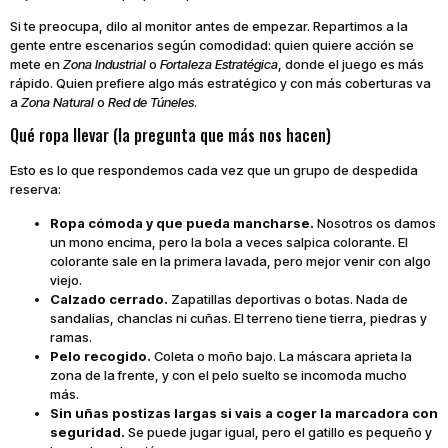
Si te preocupa, dilo al monitor antes de empezar. Repartimos a la
gente entre escenarios según comodidad: quien quiere acción se
mete en
Zona Industrial
o
Fortaleza Estratégica
, donde el juego es más
rápido. Quien prefiere algo más estratégico y con más coberturas va
a
Zona Natural
o
Red de Túneles
.
Qué ropa llevar (la pregunta que más nos hacen)
Esto es lo que respondemos cada vez que un grupo de despedida
reserva:
Ropa cómoda y que pueda mancharse.
Nosotros os damos
un mono encima, pero la bola a veces salpica colorante. El
colorante sale en la primera lavada, pero mejor venir con algo
viejo.
Calzado cerrado.
Zapatillas deportivas o botas. Nada de
sandalias, chanclas ni cuñas. El terreno tiene tierra, piedras y
ramas.
Pelo recogido.
Coleta o moño bajo. La máscara aprieta la
zona de la frente, y con el pelo suelto se incomoda mucho
más.
Sin uñas postizas largas si vais a coger la marcadora con
seguridad.
Se puede jugar igual, pero el gatillo es pequeño y