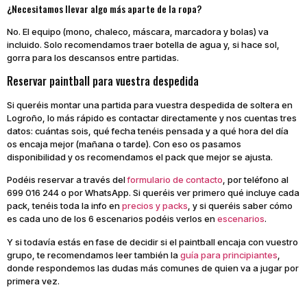
¿Necesitamos llevar algo más aparte de la ropa?
No. El equipo (mono, chaleco, máscara, marcadora y bolas) va
incluido. Solo recomendamos traer botella de agua y, si hace sol,
gorra para los descansos entre partidas.
Reservar paintball para vuestra despedida
Si queréis montar una partida para vuestra despedida de soltera en
Logroño, lo más rápido es contactar directamente y nos cuentas tres
datos: cuántas sois, qué fecha tenéis pensada y a qué hora del día
os encaja mejor (mañana o tarde). Con eso os pasamos
disponibilidad y os recomendamos el pack que mejor se ajusta.
Podéis reservar a través del
formulario de contacto
, por teléfono al
699 016 244 o por WhatsApp. Si queréis ver primero qué incluye cada
pack, tenéis toda la info en
precios y packs
, y si queréis saber cómo
es cada uno de los 6 escenarios podéis verlos en
escenarios
.
Y si todavía estás en fase de decidir si el paintball encaja con vuestro
grupo, te recomendamos leer también la
guía para principiantes
,
donde respondemos las dudas más comunes de quien va a jugar por
primera vez.