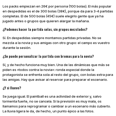
Los packs empiezan en 26€ por persona (100 bolas). El más popular
en despedidas es el de 300 bolas (38€), porque da para 3-4 partidas
completas. El de 500 bolas (45€) suele elegirlo gente que ya ha
jugado antes o grupos que quieren alargar la mañana.
¿Podemos hacer la partida solas, sin grupos mezclados?
Sí. En despedidas siempre montamos partidas privadas. No se
mezcla a la novia y sus amigas con otro grupo: el campo es vuestro
durante la sesión.
¿Se puede personalizar la partida con bromas para la novia?
Sí, y de hecho funciona muy bien. Una de las dinámicas que más se
piden es «todos contra la novia»: ronda especial donde la
protagonista se enfrenta sola al resto del grupo, con bolas extra para
las amigas. Hay que avisar al reservar para preparar el escenario.
¿Y si llueve?
Se juega igual. El paintball es una actividad de exterior y, salvo
tormenta fuerte, no se cancela. Si la previsión es muy mala, os
llamamos para reprogramar o cambiar a un escenario más cubierto.
La lluvia ligera le da, de hecho, un punto épico a las fotos.