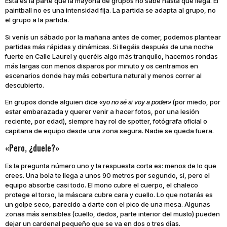
Esta es la parte que la mayoría de grupos no sabe hasta que llega. El
paintball no es una intensidad fija. La partida se adapta al grupo, no
el grupo a la partida.
Si venís un sábado por la mañana antes de comer, podemos plantear
partidas más rápidas y dinámicas. Si llegáis después de una noche
fuerte en Calle Laurel y queréis algo más tranquilo, hacemos rondas
más largas con menos disparos por minuto y os centramos en
escenarios donde hay más cobertura natural y menos correr al
descubierto.
En grupos donde alguien dice
«yo no sé si voy a poder»
(por miedo, por
estar embarazada y querer venir a hacer fotos, por una lesión
reciente, por edad), siempre hay rol de spotter, fotógrafa oficial o
capitana de equipo desde una zona segura. Nadie se queda fuera.
«Pero, ¿duele?»
Es la pregunta número uno y la respuesta corta es: menos de lo que
crees. Una bola te llega a unos 90 metros por segundo, sí, pero el
equipo absorbe casi todo. El mono cubre el cuerpo, el chaleco
protege el torso, la máscara cubre cara y cuello. Lo que notarás es
un golpe seco, parecido a darte con el pico de una mesa. Algunas
zonas más sensibles (cuello, dedos, parte interior del muslo) pueden
dejar un cardenal pequeño que se va en dos o tres días.